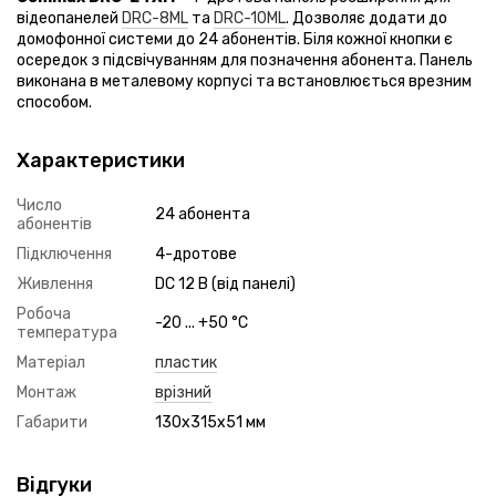
відеопанелей
DRC-8ML
та
DRC-10ML
. Дозволяє додати до
домофонної системи до 24 абонентів. Біля кожної кнопки є
осередок з підсвічуванням для позначення абонента. Панель
виконана в металевому корпусі та встановлюється врезним
способом.
Характеристики
Число
24 абонента
абонентів
Підключення
4-дротове
Живлення
DC 12 В (від панелі)
Робоча
-20 ... +50 °C
температура
Матеріал
пластик
Монтаж
врізний
Габарити
130x315x51 мм
Відгуки