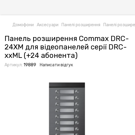
Домофони
Аксесуари
Панелі розширення
Панелі розшир
Панель розширення Commax DRC-
24XM для відеопанелей серії DRC-
xxML (+24 абонента)
Артикул:
19889
Написати відгук