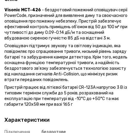
Visonic MCT-426
- бездротовий пожежний сповіщувач серії
PowerCode, призначений для виявлення диму та своєчасного
оповіщення про пожежну небезпеку. Пристрій забезпечує
ефективний контроль приміщень об'ємом від 50 до 100 м³ при
чутливості до диму 0.09-0.14 дБ/м та оснащений
вбудованою сиреною гучністю 85 дБ на відстані 3 м.
Сповіщувач підтримує звукову та світлову індикацію, яка
повідомляє про спрацювання тривоги, низький рівень заряду
батареї та забруднення камери детектора. Крім того, модель
оснащена функцією температурної тривоги, а надійність
бездротового зв'язку забезпечується технологією захисту
від накладання сигналів Anti-Collision, що мінімізує ризик
втрати переданих повідомлень.
Пристрій працює від літієвої батареї CR-123A напругою 3 В із
типовим терміном служби до 5 років, розрахований на
експлуатацію при температурі від -10°C до +50°C та має
габарити 120x58 мм при вазі 165 г
Характеристики
Підключення
бездротове