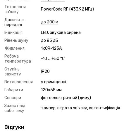
Технологія
PowerCode RF (433.92 МГц)
зв'язку
Дальність
до 200 м
передачі
Індикація
LED, звукова сирена
Рівень шуму
до 85 дБ
Живлення
1xCR-123A
Робоча
-10 ... +50 °C
температура
Ступінь
IP20
захисту
Встановлення
у приміщенні
Габарити
120x58 мм
Сенсори
фотоелектричний (диму)
Захист від
тампер, втрата зв'язку, автентифікація
саботажу
Відгуки