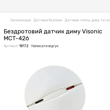
Сигналізація
Датчики безпеки
Датчики тепла, диму та га
Бездротовий датчик диму Visonic
MCT-426
Артикул:
18172
Написати відгук