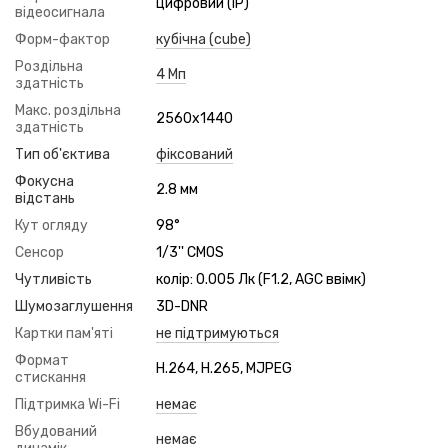
цифровий (IP)
відеосигнала
Форм-фактор
кубічна (cube)
Роздільна
4 Мп
здатність
Макс. роздільна
2560x1440
здатність
Тип об'єктива
фіксований
Фокусна
2.8 мм
відстань
Кут огляду
98°
Сенсор
1/3'' CMOS
Чутливість
колір: 0.005 Лк (F1.2, AGC ввімк)
Шумозаглушення
3D-DNR
Картки пам'яті
не підтримуються
Формат
H.264, H.265, MJPEG
стискання
Підтримка Wi-Fi
немає
Вбудований
немає