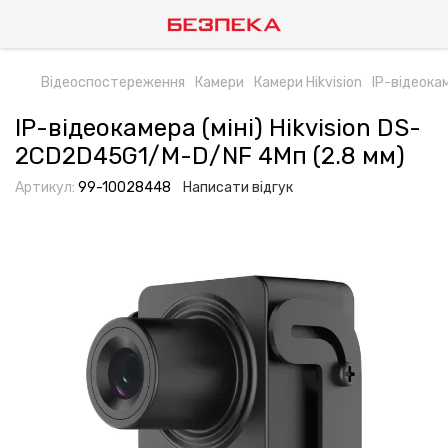
Відеоспостереження
Камери
Камери Hikvision
IP-відеока
IP-відеокамера (міні) Hikvision DS-
2CD2D45G1/M-D/NF 4Мп (2.8 мм)
Артикул:
99-10028448
Написати відгук