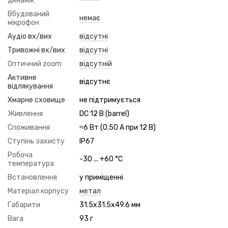
динамік
Вбудований
немає
мікрофон
Аудіо вх/вих
відсутні
Тривожні вх/вих
відсутні
Оптичний zoom
відсутній
Активне
відсутнє
відлякування
Хмарне сховище
не підтримується
Живлення
DC 12 В (barrel)
Споживання
≈6 Вт (0.50 А при 12 В)
Ступінь захисту
IP67
Робоча
-30 ... +60 °C
температура
Встановлення
у приміщенні
Матеріал корпусу
метал
Габарити
31.5x31.5x49.6 мм
Вага
93 г