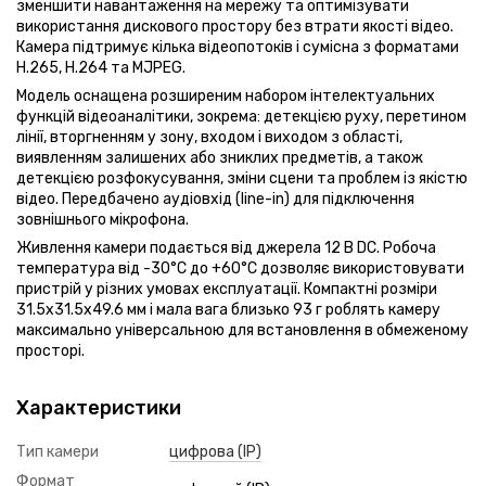
зменшити навантаження на мережу та оптимізувати
використання дискового простору без втрати якості відео.
Камера підтримує кілька відеопотоків і сумісна з форматами
H.265, H.264 та MJPEG.
Модель оснащена розширеним набором інтелектуальних
функцій відеоаналітики, зокрема: детекцією руху, перетином
лінії, вторгненням у зону, входом і виходом з області,
виявленням залишених або зниклих предметів, а також
детекцією розфокусування, зміни сцени та проблем із якістю
відео. Передбачено аудіовхід (line-in) для підключення
зовнішнього мікрофона.
Живлення камери подається від джерела 12 В DC. Робоча
температура від -30°C до +60°C дозволяє використовувати
пристрій у різних умовах експлуатації. Компактні розміри
31.5x31.5x49.6 мм і мала вага близько 93 г роблять камеру
максимально універсальною для встановлення в обмеженому
просторі.
Характеристики
Тип камери
цифрова (IP)
Формат