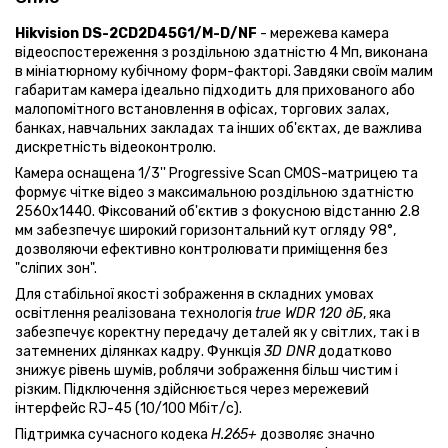
Hikvision DS-2CD2D45G1/M-D/NF
- мережева камера
відеоспостереження з роздільною здатністю 4 Мп, виконана
в мініатюрному кубічному форм-факторі. Завдяки своїм малим
габаритам камера ідеально підходить для прихованого або
малопомітного встановлення в офісах, торгових залах,
банках, навчальних закладах та інших об'єктах, де важлива
дискретність відеоконтролю.
Камера оснащена 1/3'' Progressive Scan CMOS-матрицею та
формує чітке відео з максимальною роздільною здатністю
2560x1440. Фіксований об'єктив з фокусною відстанню 2.8
мм забезпечує широкий горизонтальний кут огляду 98°,
дозволяючи ефективно контролювати приміщення без
"сліпих зон".
Для стабільної якості зображення в складних умовах
освітлення реалізована технологія
true WDR 120 дБ
, яка
забезпечує коректну передачу деталей як у світлих, так і в
затемнених ділянках кадру. Функція
3D DNR
додатково
знижує рівень шумів, роблячи зображення більш чистим і
різким. Підключення здійснюється через мережевий
інтерфейс RJ-45 (10/100 Мбіт/с).
Підтримка сучасного кодека
H.265+
дозволяє значно