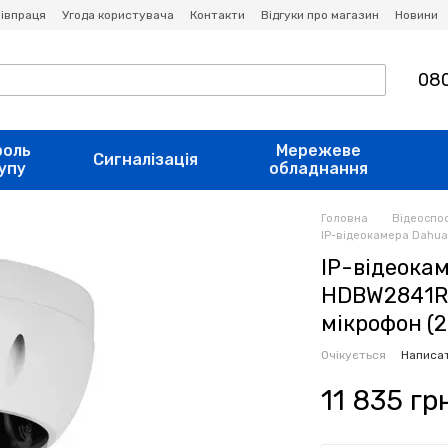
івпраця
Угода користувача
Контакти
Відгуки про магазин
Новини
080
роль
Мережеве
Сигналізація
упу
обладнання
Головна
Відеоспо
IP-відеокамера Dahua
IP-відеока
HDBW2841R-
мікрофон (2
Очікується
Написат
11 835 гр