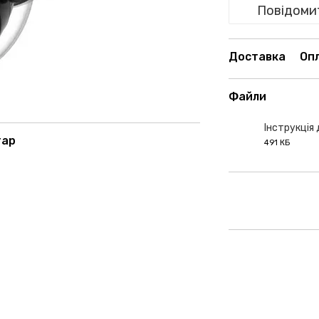
Повідомит
Доставка
Оп
Файли
Інструкція
тар
491 КБ
PDF