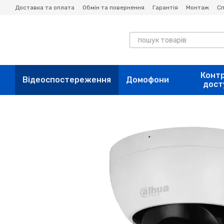
Перейти до основного контенту
Доставка та оплата
Обмін та повернення
Гарантія
Монтаж
Сп
Конт
Відеоспостереження
Домофони
дост