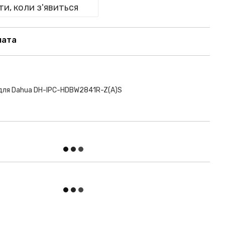
и, коли з'явиться
лата
 для Dahua DH-IPC-HDBW2841R-Z(A)S