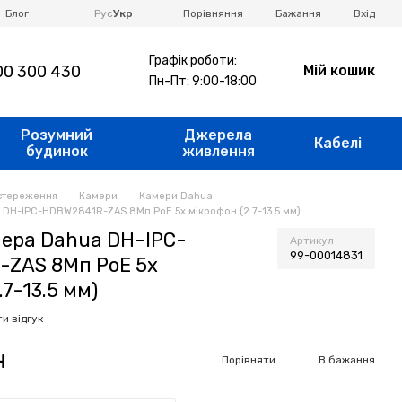
Порівняння
Блог
Рус
Укр
Бажання
Вхід
Графік роботи:
0 300 430
Мій кошик
Пн-Пт: 9:00-18:00
Розумний
Джерела
Кабелі
будинок
живлення
стереження
Камери
Камери Dahua
 DH-IPC-HDBW2841R-ZAS 8Мп PoE 5x мікрофон (2.7-13.5 мм)
мера Dahua DH-IPC-
Артикул
99-00014831
ZAS 8Мп PoE 5x
.7-13.5 мм)
и відгук
н
Порівняти
В бажання