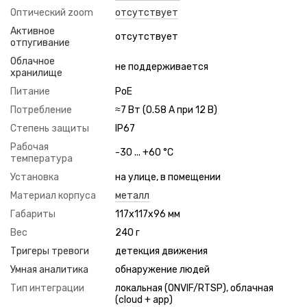
Оптический zoom
отсутствует
Активное
отсутствует
отпугивание
Облачное
не поддерживается
хранилище
Питание
PoE
Потребление
≈7 Вт (0.58 А при 12 В)
Степень защиты
IP67
Рабочая
-30 ... +60 °C
температура
Установка
на улице, в помещении
Материал корпуса
металл
Габариты
117x117x96 мм
Вес
240 г
Тригеры тревоги
детекция движения
Умная аналитика
обнаружение людей
Тип интеграции
локальная (ONVIF/RTSP), облачная
(cloud + app)