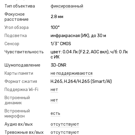
Тип объектива
фиксированный
Фокусное
2.8 мм
расстояние
Угол обзора
100°
Подсветка
инфракрасная (ИК), до 30 м
Сенсор
1/3'' CMOS
Чувствительность
цвет: 0.04 Лк (F2.2, AGC вкл), ч/б: 0 Лк
с ИК
Шумоподавление
3D-DNR
Карты памяти
не поддерживаются
Формат сжатия
H.265, H.264/H.265 (Smart/AI)
Поддержка Wi-Fi
нет
Встроенный
нет
динамик
Встроенный
есть
микрофон
Аудио вх/вых
отсутствуют
Тревожные вх/вых
отсутствуют