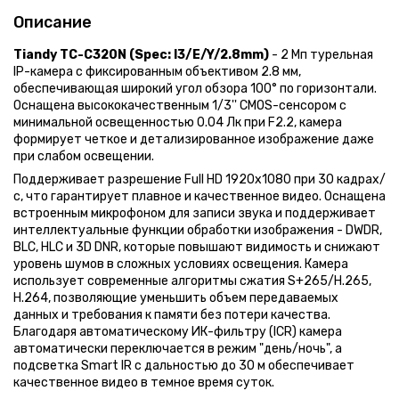
Описание
Tiandy TC-C320N (Spec: I3/E/Y/2.8mm)
- 2 Мп турельная
IP-камера с фиксированным объективом 2.8 мм,
обеспечивающая широкий угол обзора 100° по горизонтали.
Оснащена высококачественным 1/3'' CMOS-сенсором с
минимальной освещенностью 0.04 Лк при F2.2, камера
формирует четкое и детализированное изображение даже
при слабом освещении.
Поддерживает разрешение Full HD 1920x1080 при 30 кадрах/
с, что гарантирует плавное и качественное видео. Оснащена
встроенным микрофоном для записи звука и поддерживает
интеллектуальные функции обработки изображения - DWDR,
BLC, HLC и 3D DNR, которые повышают видимость и снижают
уровень шумов в сложных условиях освещения. Камера
использует современные алгоритмы сжатия S+265/H.265,
H.264, позволяющие уменьшить объем передаваемых
данных и требования к памяти без потери качества.
Благодаря автоматическому ИК-фильтру (ICR) камера
автоматически переключается в режим "день/ночь", а
подсветка Smart IR с дальностью до 30 м обеспечивает
качественное видео в темное время суток.