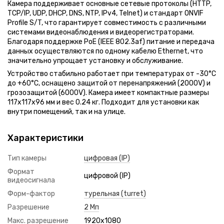
Камера поддерживает основные сетевые протоколы (HTTP,
TCP/IP, UDP, DHCP, DNS, NTP, IPv4, Telnet) и стандарт ONVIF
Profile S/T, что гарантирует совместимость с различными
системами видеонаблюдения и видеорегистраторами.
Благодаря поддержке PoE (IEEE 802.3af) питание и передача
данных осуществляются по одному кабелю Ethernet, что
значительно упрощает установку и обслуживание.
Устройство стабильно работает при температурах от -30°C
до +60°C, оснащено защитой от перенапряжений (2000V) и
грозозащитой (6000V). Камера имеет компактные размеры
117x117x96 мм и вес 0.24 кг. Подходит для установки как
внутри помещений, так и на улице.
Характеристики
Тип камеры
цифровая (IP)
Формат
цифровой (IP)
видеосигнала
Форм-фактор
турельная (turret)
Разрешение
2 Мп
Макс. разрешение
1920x1080