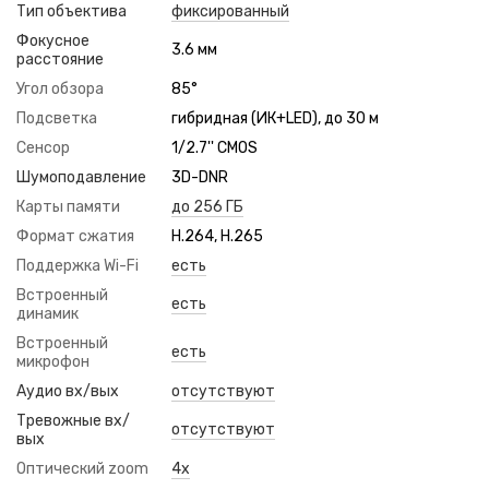
Тип объектива
фиксированный
Фокусное
3.6 мм
расстояние
Угол обзора
85°
Подсветка
гибридная (ИК+LED), до 30 м
Сенсор
1/2.7'' CMOS
Шумоподавление
3D-DNR
Карты памяти
до 256 ГБ
Формат сжатия
H.264, H.265
Поддержка Wi-Fi
есть
Встроенный
есть
динамик
Встроенный
есть
микрофон
Аудио вх/вых
отсутствуют
Тревожные вх/
отсутствуют
вых
Оптический zoom
4x