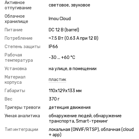
Активное
световое, звуковое
отпугивание
Облачное
Imou Cloud
хранилище
Питание
DC 12 В (barrel)
Потребление
≈7.5 Вт (0.63 А при 12 В)
Степень защиты
IP66
Рабочая
-30 ... +60 °C
температура
Установка
на улице, в помещении
Материал
пластик
корпуса
Габариты
110x129x133 мм
Вес
370 г
Тригеры тревоги
детекция движения
Умная аналитика
обнаружение людей, обнаружение
транспорта, Smart-трекинг
Тип интеграции
локальная (ONVIF/RTSP), облачная (cloud
+ app)