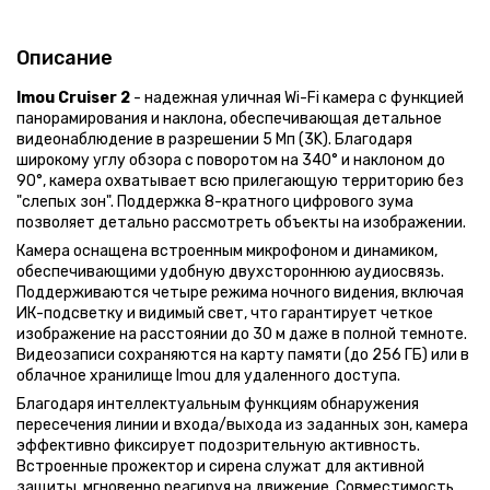
Описание
Imou Cruiser 2
- надежная уличная Wi-Fi камера с функцией
панорамирования и наклона, обеспечивающая детальное
видеонаблюдение в разрешении 5 Мп (3K). Благодаря
широкому углу обзора с поворотом на 340° и наклоном до
90°, камера охватывает всю прилегающую территорию без
"слепых зон". Поддержка 8-кратного цифрового зума
позволяет детально рассмотреть объекты на изображении.
Камера оснащена встроенным микрофоном и динамиком,
обеспечивающими удобную двухстороннюю аудиосвязь.
Поддерживаются четыре режима ночного видения, включая
ИК-подсветку и видимый свет, что гарантирует четкое
изображение на расстоянии до 30 м даже в полной темноте.
Видеозаписи сохраняются на карту памяти (до 256 ГБ) или в
облачное хранилище Imou для удаленного доступа.
Благодаря интеллектуальным функциям обнаружения
пересечения линии и входа/выхода из заданных зон, камера
эффективно фиксирует подозрительную активность.
Встроенные прожектор и сирена служат для активной
защиты, мгновенно реагируя на движение. Совместимость