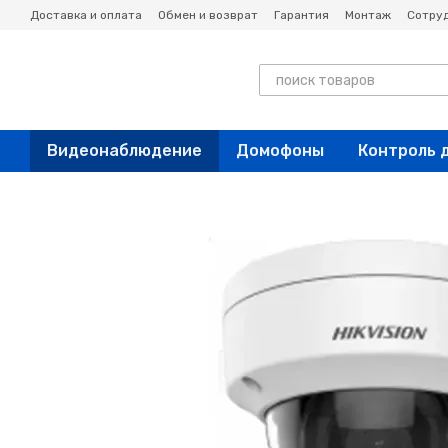
Перейти к основному контенту
Доставка и оплата
Обмен и возврат
Гарантия
Монтаж
Сотру
Новости
Блог
Видеонаблюдение
Домофоны
Контроль 