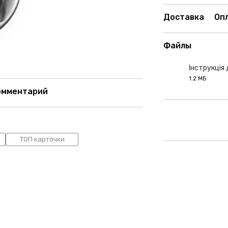
Доставка
Оп
Файлы
Інструкція 
1.2 МБ
PDF
омментарий
ТОП карточки