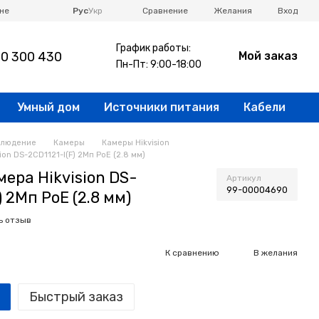
Сравнение
не
Рус
Укр
Желания
Вход
График работы:
0 300 430
Мой заказ
Пн-Пт: 9:00-18:00
Умный дом
Источники питания
Кабели
блюдение
Камеры
Камеры Hikvision
ion DS-2CD1121-I(F) 2Мп PoE (2.8 мм)
ера Hikvision DS-
Артикул
99-00004690
) 2Мп PoE (2.8 мм)
ь отзыв
К сравнению
В желания
Быстрый заказ