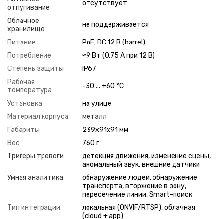
отсутствует
отпугивание
Облачное
не поддерживается
хранилище
Питание
PoE, DC 12 В (barrel)
Потребление
≈9 Вт (0.75 А при 12 В)
Степень защиты
IP67
Рабочая
-30 ... +60 °C
температура
Установка
на улице
Материал корпуса
металл
Габариты
239x91x91 мм
Вес
760 г
Тригеры тревоги
детекция движения, изменение сцены,
аномальный звук, внешние датчики
Умная аналитика
обнаружение людей, обнаружение
транспорта, вторжение в зону,
пересечение линии, Smart-поиск
Тип интеграции
локальная (ONVIF/RTSP), облачная
(cloud + app)