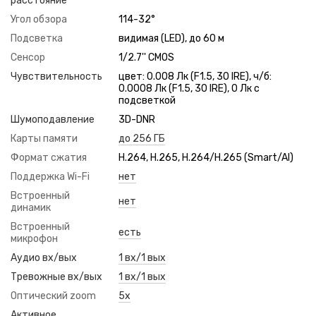
расстояние
Угол обзора
114-32°
Подсветка
видимая (LED), до 60 м
Сенсор
1/2.7'' CMOS
Чувствительность
цвет: 0.008 Лк (F1.5, 30 IRE), ч/б:
0.0008 Лк (F1.5, 30 IRE), 0 Лк с
подсветкой
Шумоподавление
3D-DNR
Карты памяти
до 256 ГБ
Формат сжатия
H.264, H.265, H.264/H.265 (Smart/AI)
Поддержка Wi-Fi
нет
Встроенный
нет
динамик
Встроенный
есть
микрофон
Аудио вх/вых
1 вх/1 вых
Тревожные вх/вых
1 вх/1 вых
Оптический zoom
5x
Активное