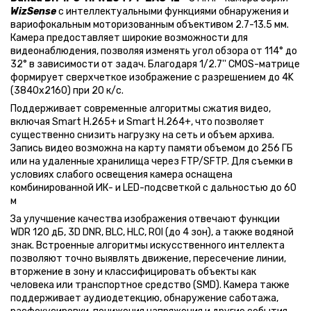
WizSense
с интеллектуальными функциями обнаружения и
вариофокальным моторизованным объективом 2.7-13.5 мм.
Камера предоставляет широкие возможности для
видеонаблюдения, позволяя изменять угол обзора от 114° до
32° в зависимости от задач. Благодаря 1/2.7'' CMOS-матрице
формирует сверхчеткое изображение с разрешением до 4K
(3840x2160) при 20 к/с.
Поддерживает современные алгоритмы сжатия видео,
включая Smart H.265+ и Smart H.264+, что позволяет
существенно снизить нагрузку на сеть и объем архива.
Запись видео возможна на карту памяти объемом до 256 ГБ
или на удаленные хранилища через FTP/SFTP. Для съемки в
условиях слабого освещения камера оснащена
комбинированной ИК- и LED-подсветкой с дальностью до 60
м
За улучшение качества изображения отвечают функции
WDR 120 дБ, 3D DNR, BLC, HLC, ROI (до 4 зон), а также водяной
знак. Встроенные алгоритмы искусственного интеллекта
позволяют точно выявлять движение, пересечение линии,
вторжение в зону и классифицировать объекты как
человека или транспортное средство (SMD). Камера также
поддерживает аудиодетекцию, обнаружение саботажа,