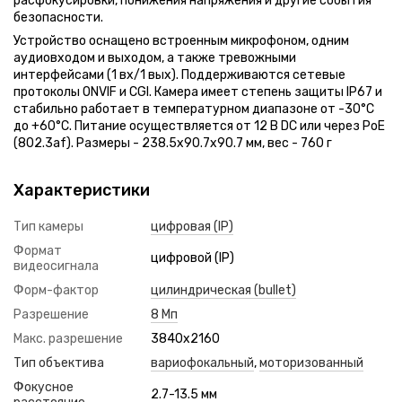
расфокусировки, понижения напряжения и другие события
безопасности.
Устройство оснащено встроенным микрофоном, одним
аудиовходом и выходом, а также тревожными
интерфейсами (1 вх/1 вых). Поддерживаются сетевые
протоколы ONVIF и CGI. Камера имеет степень защиты IP67 и
стабильно работает в температурном диапазоне от -30°C
до +60°C. Питание осуществляется от 12 В DC или через PoE
(802.3af). Размеры - 238.5x90.7x90.7 мм, вес - 760 г
Характеристики
Тип камеры
цифровая (IP)
Формат
цифровой (IP)
видеосигнала
Форм-фактор
цилиндрическая (bullet)
Разрешение
8 Мп
Макс. разрешение
3840x2160
Тип объектива
вариофокальный
,
моторизованный
Фокусное
2.7-13.5 мм