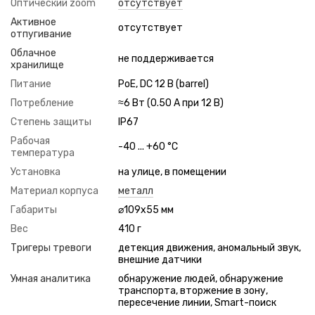
Оптический zoom
отсутствует
Активное
отсутствует
отпугивание
Облачное
не поддерживается
хранилище
Питание
PoE, DC 12 В (barrel)
Потребление
≈6 Вт (0.50 А при 12 В)
Степень защиты
IP67
Рабочая
-40 ... +60 °C
температура
Установка
на улице, в помещении
Материал корпуса
металл
Габариты
⌀109x55 мм
Вес
410 г
Тригеры тревоги
детекция движения, аномальный звук,
внешние датчики
Умная аналитика
обнаружение людей, обнаружение
транспорта, вторжение в зону,
пересечение линии, Smart-поиск