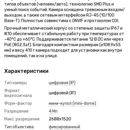
типов объектов (человек/авто), технологию SMD Plus и
умный поиск событий. Камера оснащена тревожным входом/
выходом, а также сетевым интерфейсом RJ-45 (10/100
Base-T). Полностью совместима с ONVIF и протоколом CGI.
Прочный металлический корпус со степенью защиты IP67 и
IK10 обеспечивает стабильную работу при температурах от
-40°C до +60°C. Поддерживается питание 12 В DC или через
PoE (802.3af). Благодаря компактным размерам (⌀108.9x55
мм) и весу 410 г камера подходит для установки как внутри
помещений, так и на улице.
Характеристики
Тип камеры
цифровая (IP)
Формат
цифровой (IP)
видеосигнала
Форм-фактор
мини-купол (mini-dome)
Разрешение
4 Мп
Макс. разрешение
2688x1520
Тип объектива
фиксированный