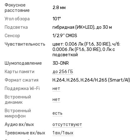
Фокусное
2.8 мм
расстояние
Угол обзора
101°
Подсветка
гибридная (ИК+LED), до 30 м
Сенсор
1/2.9'' CMOS
Чувствительность
цвет: 0.006 Лк (F1.6, 30 IRE), ч/б:
0.0006 Лк (F1.6, 30 IRE), 0 Лк с
подсветкой
Шумоподавление
3D-DNR
Карты памяти
до 256 ГБ
Формат сжатия
H.264, H.265, H.264/H.265 (Smart/AI)
Поддержка Wi-Fi
нет
Встроенный
нет
динамик
Встроенный
есть
микрофон
Аудио вх/вых
отсутствуют
Тревожные вх/вых
1 вх/1 вых