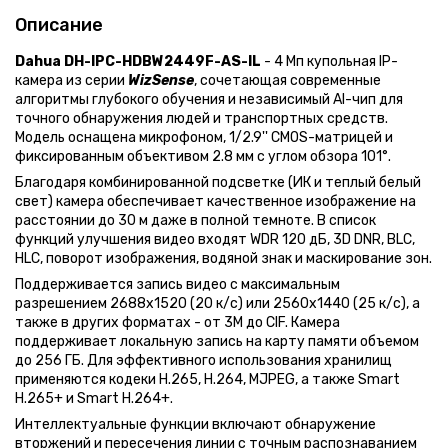
Описание
Dahua DH-IPC-HDBW2449F-AS-IL
- 4 Мп купольная IP-
камера из серии
WizSense
, сочетающая современные
алгоритмы глубокого обучения и независимый AI-чип для
точного обнаружения людей и транспортных средств.
Модель оснащена микрофоном, 1/2.9'' CMOS-матрицей и
фиксированным объективом 2.8 мм с углом обзора 101°.
Благодаря комбинированной подсветке (ИК и теплый белый
свет) камера обеспечивает качественное изображение на
расстоянии до 30 м даже в полной темноте. В список
функций улучшения видео входят WDR 120 дБ, 3D DNR, BLC,
HLC, поворот изображения, водяной знак и маскирование зон.
Поддерживается запись видео с максимальным
разрешением 2688x1520 (20 к/с) или 2560x1440 (25 к/с), а
также в других форматах - от 3М до CIF. Камера
поддерживает локальную запись на карту памяти объемом
до 256 ГБ. Для эффективного использования хранилищ
применяются кодеки H.265, H.264, MJPEG, а также Smart
H.265+ и Smart H.264+.
Интеллектуальные функции включают обнаружение
вторжений и пересечения линии с точным распознаванием